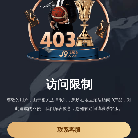
访问限制
尊敬的用户，由于相关法律限制，您所在地区无法访问J9产品，对
此造成的不便，我们深表歉意，您如有疑问请联系客服。
联系客服