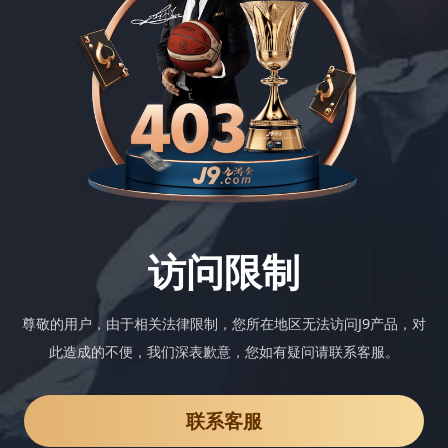
访问限制
尊敬的用户，由于相关法律限制，您所在地区无法访问J9产品，对
此造成的不便，我们深表歉意，您如有疑问请联系客服。
联系客服